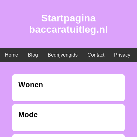
Startpagina
baccaratuitleg.nl
Home
Blog
Bedrijvengids
Contact
Privacy
Wonen
Mode